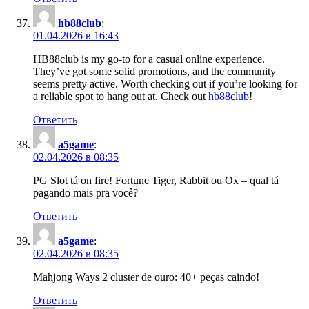
hb88club
:
01.04.2026 в 16:43
HB88club is my go-to for a casual online experience.
They’ve got some solid promotions, and the community
seems pretty active. Worth checking out if you’re looking for
a reliable spot to hang out at. Check out
hb88club
!
Ответить
a5game
:
02.04.2026 в 08:35
PG Slot tá on fire! Fortune Tiger, Rabbit ou Ox – qual tá
pagando mais pra você?
Ответить
a5game
:
02.04.2026 в 08:35
Mahjong Ways 2 cluster de ouro: 40+ peças caindo!
Ответить