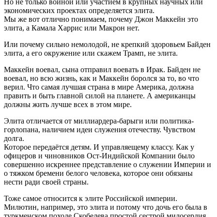
Но не только войной или участием в крупных научных или
экономических проектах определяется элита.
Мы же вот отлично понимаем, почему Джон Маккейн это
элита, а Камала Харрис или Макрон нет.
Или почему сильно немолодой, не крепкий здоровьем Байден
элита, а его окружение или скажем Трамп, не элита.
Маккейн воевал, сына отправил воевать в Ирак. Байден не
воевал, но всю жизнь, как и Маккейн боролся за то, во что
верил. Что самая лучшая страна в мире Америка, должна
править и быть главной силой на планете. А американцы
должны жить лучше всех в этом мире.
Элита отличается от миллиардера-барыги или политика-
горлопана, наличием идеи служения отечеству. Чувством
долга.
Которое передаётся детям. И управляещему классу. Как у
офицеров и чиновников Ост-Индийской Компании было
совершенно искреннее представление о служении Империи и
о тяжком бремени белого человека, которое они обязаны
нести ради своей страны.
Тоже самое относится к элите Российской империи.
Милютин, например, это элита и потому что дочь его была в
туркменском походе Скобелева простой сестрой милосердия.