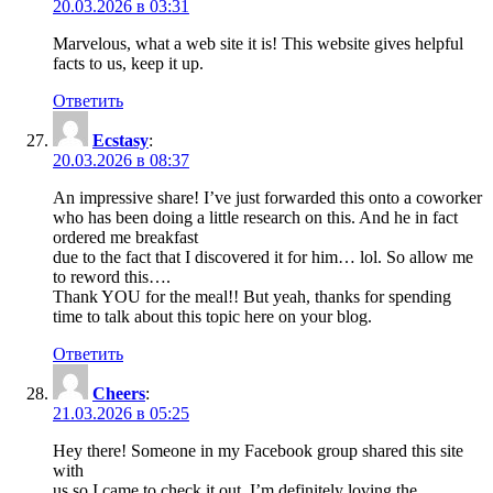
20.03.2026 в 03:31
Marvelous, what a web site it is! This website gives helpful
facts to us, keep it up.
Ответить
Ecstasy
:
20.03.2026 в 08:37
An impressive share! I’ve just forwarded this onto a coworker
who has been doing a little research on this. And he in fact
ordered me breakfast
due to the fact that I discovered it for him… lol. So allow me
to reword this….
Thank YOU for the meal!! But yeah, thanks for spending
time to talk about this topic here on your blog.
Ответить
Cheers
:
21.03.2026 в 05:25
Hey there! Someone in my Facebook group shared this site
with
us so I came to check it out. I’m definitely loving the