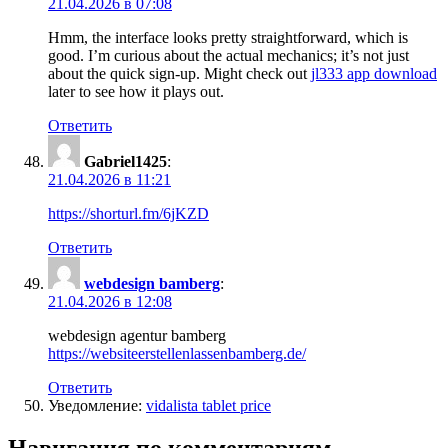
21.04.2026 в 07:08
Hmm, the interface looks pretty straightforward, which is
good. I’m curious about the actual mechanics; it’s not just
about the quick sign-up. Might check out
jl333 app download
later to see how it plays out.
Ответить
Gabriel1425
:
21.04.2026 в 11:21
https://shorturl.fm/6jKZD
Ответить
webdesign bamberg
:
21.04.2026 в 12:08
webdesign agentur bamberg
https://websiteerstellenlassenbamberg.de/
Ответить
Уведомление:
vidalista tablet price