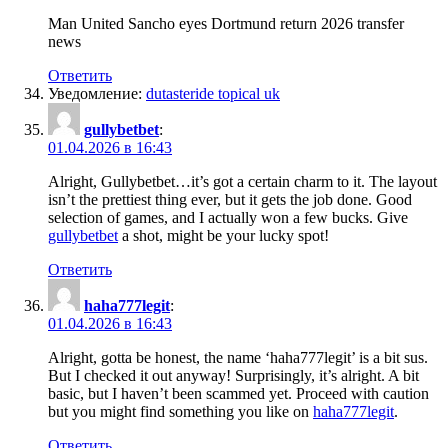
Man United Sancho eyes Dortmund return 2026 transfer
news
Ответить
Уведомление:
dutasteride topical uk
gullybetbet
:
01.04.2026 в 16:43
Alright, Gullybetbet…it’s got a certain charm to it. The layout
isn’t the prettiest thing ever, but it gets the job done. Good
selection of games, and I actually won a few bucks. Give
gullybetbet
a shot, might be your lucky spot!
Ответить
haha777legit
:
01.04.2026 в 16:43
Alright, gotta be honest, the name ‘haha777legit’ is a bit sus.
But I checked it out anyway! Surprisingly, it’s alright. A bit
basic, but I haven’t been scammed yet. Proceed with caution
but you might find something you like on
haha777legit
.
Ответить