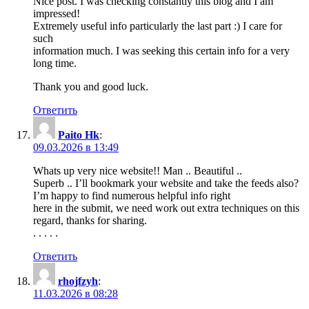
Nice post. I was checking constantly this blog and I am
impressed!
Extremely useful info particularly the last part :) I care for
such
information much. I was seeking this certain info for a very
long time.
Thank you and good luck.
Ответить
Paito Hk
:
09.03.2026 в 13:49
Whats up very nice website!! Man .. Beautiful ..
Superb .. I’ll bookmark your website and take the feeds also?
I’m happy to find numerous helpful info right
here in the submit, we need work out extra techniques on this
regard, thanks for sharing.
. . . . .
Ответить
rhojfzyh
:
11.03.2026 в 08:28