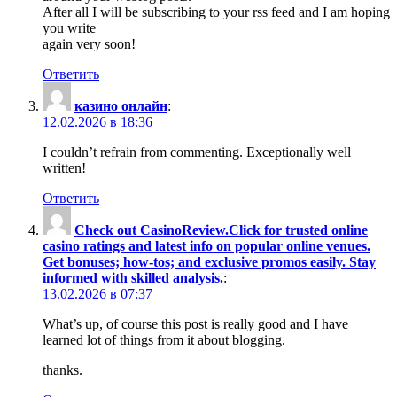
After all I will be subscribing to your rss feed and I am hoping
you write
again very soon!
Ответить
казино онлайн
:
12.02.2026 в 18:36
I couldn’t refrain from commenting. Exceptionally well
written!
Ответить
Check out CasinoReview.Click for trusted online
casino ratings and latest info on popular online venues.
Get bonuses; how-tos; and exclusive promos easily. Stay
informed with skilled analysis.
:
13.02.2026 в 07:37
What’s up, of course this post is really good and I have
learned lot of things from it about blogging.
thanks.