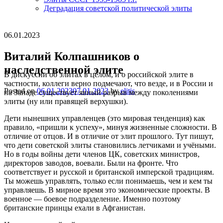
Деградация советской политической элиты
06.01.2023
Виталий Колпашников о
наследственной элите
В дискуссии об элитах в целом, и о российской элите в
частности, коллеги верно подмечают, что везде, и в России и
Posted on
06.01.2023
07.01.2023
by
elitis
на Западе существует явный разрыв между поколениями
элиты (ну или правящей верхушки).
Дети нынешних управленцев (это мировая тенденция) как
правило, «пришли к успеху», минуя жизненные сложности. В
отличие от отцов. И в отличие от элит прошлого. Тут пишут,
что дети советской элиты становились летчиками и учёными.
Но в годы войны дети членов ЦК, советских министров,
директоров заводов, воевали. Были на фронте. Что
соответствует и русской и британской имперской традициям.
Ты можешь управлять, только если понимаешь, чем и кем ты
управляешь. В мирное время это экономические проекты. В
военное — боевое подразделение. Именно поэтому
британские принцы ехали в Афганистан.