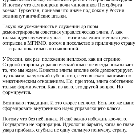
И потому что сам вопреки воли чиновников Петербурга
воевал Туркестан, понимая что иначе под боком у России
возникнут английские штыки.
Такую же убеждённость в служении до поры
демонстрировала советская управленческая элита. А как
только идея служения ушла — возникла единственная цель
отпрыска в МГИМО, потом в посольство в приличную страну
— страна покатилась по наклонной.
У России, как раз, положение неплохое, как ни странно.
С одной стороны управленческий класс не всегда показывает
то, что мы ждем. Качество элиты вполне себе демонстрирует,
ну скажем, калужский губернатор, с его высказываниями по
межэтническим отношениям. Но, при этом, элита собственно
только формируется. Как, из кого, это другой вопрос. Но
формируется.
Возникают традиции. И это скорее неплохо. Есть все же шанс
сформировать внутреннюю идею управляющего класса.
Потому что без неё никак. И ещё важно избежать кое-чего.
Государство не корпорация. Идеология барыги, когда во главе
удара прибыль, сгубила не одну сильную поначалу, страну.