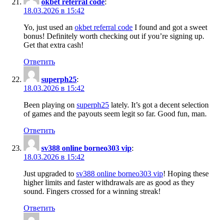
okbet referral code
:
18.03.2026 в 15:42
Yo, just used an
okbet referral code
I found and got a sweet
bonus! Definitely worth checking out if you’re signing up.
Get that extra cash!
Ответить
superph25
:
18.03.2026 в 15:42
Been playing on
superph25
lately. It’s got a decent selection
of games and the payouts seem legit so far. Good fun, man.
Ответить
sv388 online borneo303 vip
:
18.03.2026 в 15:42
Just upgraded to
sv388 online borneo303 vip
! Hoping these
higher limits and faster withdrawals are as good as they
sound. Fingers crossed for a winning streak!
Ответить