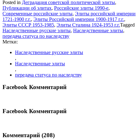
Posted in
Деградация советской политической элиты
,
Публикации об элитах
,
Российские элиты 1990-е
,
Современные российские элиты
,
Элиты российской империи
1721-1900 г.г.
,
Элиты Российской империи 1900-1917 г.г.
,
Элиты СССР 1953-1985
,
Элиты Сталина 1924-1953 г.г.
Tagged
Наследственные русские элиты
,
Наследственные элиты
,
передача статуса по наследству
Метки:
Наследственные русские элиты
,
Наследственные элиты
,
передача статуса по наследству
Facebook Комментарий
Facebook Комментарий
Комментарий (208)