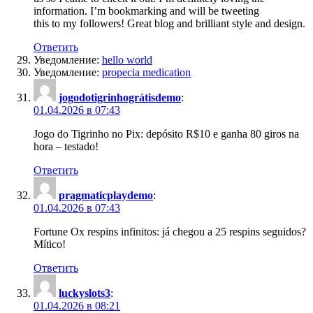
information. I’m bookmarking and will be tweeting
this to my followers! Great blog and brilliant style and design.
Ответить
Уведомление:
hello world
Уведомление:
propecia medication
jogodotigrinhográtisdemo
:
01.04.2026 в 07:43
Jogo do Tigrinho no Pix: depósito R$10 e ganha 80 giros na
hora – testado!
Ответить
pragmaticplaydemo
:
01.04.2026 в 07:43
Fortune Ox respins infinitos: já chegou a 25 respins seguidos?
Mítico!
Ответить
luckyslots3
:
01.04.2026 в 08:21