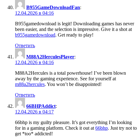
B955GameDownloadFan
:
12.04.2026 в 04:16
B955gamedownload is legit! Downloading games has never
been easier, and the selection is impressive. Give it a shot at
b955gamedownload
. Get ready to play!
Ответить
M88A2HerculesPlayer
:
12.04.2026 в 04:16
M88A2Hercules is a total powerhouse! I’ve been blown
away by the gaming experience. See for yourself at
m88a2hercules
. You won’t be disappointed!
Ответить
66BHPAddict
:
12.04.2026 в 04:17
66bhp is my guilty pleasure. It’s got everything I’m looking
for in a gaming platform. Check it out at
66bhp
. Just try not to
get *too* addicted!