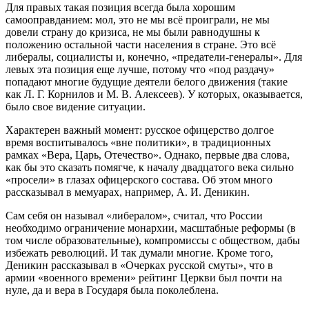
Для правых такая позиция всегда была хорошим
самооправданием: мол, это не мы всё проиграли, не мы
довели страну до кризиса, не мы были равнодушны к
положению остальной части населения в стране. Это всё
либералы, социалисты и, конечно, «предатели-генералы». Для
левых эта позиция еще лучше, потому что «под раздачу»
попадают многие будущие деятели белого движения (такие
как Л. Г. Корнилов и М. В. Алексеев). У которых, оказывается,
было свое видение ситуации.
Характерен важный момент: русское офицерство долгое
время воспитывалось «вне политики», в традиционных
рамках «Вера, Царь, Отечество». Однако, первые два слова,
как бы это сказать помягче, к началу двадцатого века сильно
«просели» в глазах офицерского состава. Об этом много
рассказывал в мемуарах, например, А. И. Деникин.
Сам себя он называл «либералом», считал, что России
необходимо ограничение монархии, масштабные реформы (в
том числе образовательные), компромиссы с обществом, дабы
избежать революций. И так думали многие. Кроме того,
Деникин рассказывал в «Очерках русской смуты», что в
армии «военного времени» рейтинг Церкви был почти на
нуле, да и вера в Государя была поколеблена.