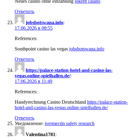
Neues casino ohne einzahlung
joker8 casino
Ответить
jobsbotswana.info
:
17.06.2026 в 08:55
References:
Southpoint casino las vegas
jobsbotswana.info
Ответить
https://palace-station-hotel-and-casino-las-
vegas.online-spielhallen.de/
:
17.06.2026 в 11:49
References:
Handyrechnung Casino Deutschland
https://palace-station-
hotel-and-casino-las-vegas.online-spielhallen.de/
Ответить
Уведомление:
ivermectin safety research
Valentina1781
: