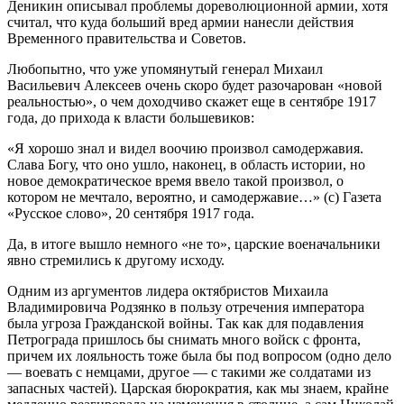
Деникин описывал проблемы дореволюционной армии, хотя
считал, что куда больший вред армии нанесли действия
Временного правительства и Советов.
Любопытно, что уже упомянутый генерал Михаил
Васильевич Алексеев очень скоро будет разочарован «новой
реальностью», о чем доходчиво скажет еще в сентябре 1917
года, до прихода к власти большевиков:
«Я хорошо знал и видел воочию произвол самодержавия.
Слава Богу, что оно ушло, наконец, в область истории, но
новое демократическое время ввело такой произвол, о
котором не мечтало, вероятно, и самодержавие…» (с) Газета
«Русское слово», 20 сентября 1917 года.
Да, в итоге вышло немного «не то», царские военачальники
явно стремились к другому исходу.
Одним из аргументов лидера октябристов Михаила
Владимировича Родзянко в пользу отречения императора
была угроза Гражданской войны. Так как для подавления
Петрограда пришлось бы снимать много войск с фронта,
причем их лояльность тоже была бы под вопросом (одно дело
— воевать с немцами, другое — с такими же солдатами из
запасных частей). Царская бюрократия, как мы знаем, крайне