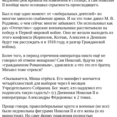
медленно реагировала на изменения в столице, а сам Николай
II вообще мало осознавал серьезность происходящего.
Был и еще один момент: от «либеральных деятелей» во
многом зависело снабжение армии. И на это тоже давил М. В.
Родзянко, о чем сейчас многие забывают. Он использовал как
раз «Отечество»: царские военачальники рассчитывали на
победу в Первой мировой войне. Они не желали выходить из
этого конфликта (Корнилов, Колчак, Алексеев и Деникин
будут так рассуждать и в 1918 году, в разгар Гражданской
войны).
Более того, в период отречения императора никто ещё не
говорил об отмене монархии! Сам Николай, будучи уже
«гражданином Романовым», удивлялся: а что это его братец
Михаил тоже отрекся?
«Оказывается, Миша отрёкся. Его манифест кончается
четырёххвосткой для выборов через 6 месяцев
Учредительного Собрания. Бог знает, кто надоумил его
подписать такую гадость!» (с) Дневники Николая II и
императрицы Александры Фёдоровны: в 2 томах.
Проще говоря, праволиберальные круги и военные (не все)
были недовольны фигурами Николая II и его жены (и их
министров). Но саму форму правления полностью