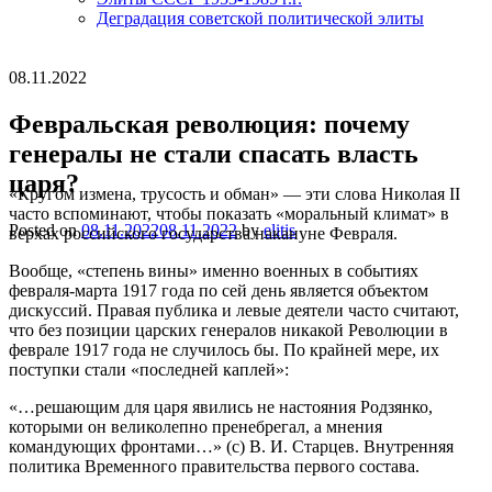
Деградация советской политической элиты
08.11.2022
Февральская революция: почему
генералы не стали спасать власть
царя?
«Кругом измена, трусость и обман» — эти слова Николая II
часто вспоминают, чтобы показать «моральный климат» в
Posted on
08.11.2022
08.11.2022
by
elitis
верхах российского государства накануне Февраля.
Вообще, «степень вины» именно военных в событиях
февраля-марта 1917 года по сей день является объектом
дискуссий. Правая публика и левые деятели часто считают,
что без позиции царских генералов никакой Революции в
феврале 1917 года не случилось бы. По крайней мере, их
поступки стали «последней каплей»:
«…решающим для царя явились не настояния Родзянко,
которыми он великолепно пренебрегал, а мнения
командующих фронтами…» (с) В. И. Старцев. Внутренняя
политика Временного правительства первого состава.