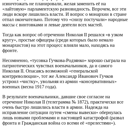
изничтожать не планировали, желая заменить её на
«лайтовую» парламентскую разновидность. Впрочем, все эти
люди вскоре лишились власти. И вопрос о монархии в стране
отпал окончательно. Потому что «снизу постучали» народные
массы с винтовками и левые деятели всех мастей.
Тогда как вопрос об отречении Николая II решался «в узком
кругу», простые офицеры (среди которых было немало
монархистов) на этот процесс влияли мало, находясь на
фронте.
Несомненно, «тусовка Гучкова-Родзянко» хорошо сыграла на
патриотических чувствах военачальников, да и самого
Николая II. Опасаясь возможной «генеральской
контрреволюции», тот же Александр Иванович Гучков
устроил «чистку», увольняя из армии «консервативных»
военных (весна 1917 года).
В результате военачальники, давшие свое согласие на
отречение Николая II (телеграмма № 1872), практически все
очень быстро лишились власти в армии. Надежда на
исправление ситуации путем «смены вывески» обернулась
лишь новыми проблемами и настоящей катастрофой (развал
фронта и Гражданская война со всеми её «прелестями»).