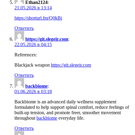
Ethan2124
:
21.05.2026 в 13:14
https://shorturl.fm/Q0kBi
Ответить
https://git.slegeir.com
:
22.05.2026 в 04:15
References:
Blackjack weapon
https://git.slegeir.com
Ответить
backbiome
:
01.06.2026 в 03:18
Backbiome is an advanced daily wellness supplement
formulated to help support spinal comfort, reduce feelings of
built-up tension, and promote freer, smoother movement
throughout
backbiome
everyday life.
Ответить