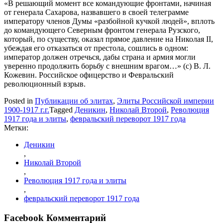
«В решающий момент все командующие фронтами, начиная
от генерала Сахарова, назвавшего в своей телеграмме
императору членов Думы «разбойной кучкой людей», вплоть
до командующего Северным фронтом генерала Рузского,
который, по существу, оказал прямое давление на Николая II,
убеждая его отказаться от престола, сошлись в одном:
император должен отречься, дабы страна и армия могли
уверенно продолжить борьбу с внешним врагом…» (с) В. Л.
Кожевин. Российское офицерство и Февральский
революционный взрыв.
Posted in
Публикации об элитах
,
Элиты Российской империи
1900-1917 г.г.
Tagged
Деникин
,
Николай Второй
,
Революция
1917 года и элиты
,
февральский переворот 1917 года
Метки:
Деникин
,
Николай Второй
,
Революция 1917 года и элиты
,
февральский переворот 1917 года
Facebook Комментарий