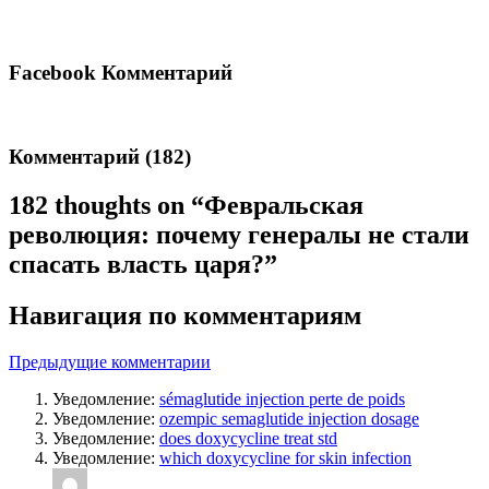
Facebook Комментарий
Комментарий (182)
182 thoughts on “
Февральская
революция: почему генералы не стали
спасать власть царя?
”
Навигация по комментариям
Предыдущие комментарии
Уведомление:
sémaglutide injection perte de poids
Уведомление:
ozempic semaglutide injection dosage
Уведомление:
does doxycycline treat std
Уведомление:
which doxycycline for skin infection