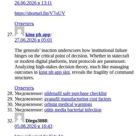
26.06.2026 в 13:11
https://shorturl.fm/V7oUV
Ответить
king ph app
:
27.06.2026 в 05:01
The generals’ inaction underscores how institutional failure
hinges on the critical point of decision. Whether in statecraft
or modern digital platforms, trust protocols are paramount.
Analyzing high-stakes decision theory, much like managing
outcomes in
king ph app slot
, reveals the fragility of command
structures.
Ответить
Уведомление:
sildenafil safe purchase checklist
Уведомление:
avanafil manufacturing cost factors
Уведомление:
orlistat medical warnings
Уведомление:
otitis media bacterial infection
Diego3088
:
05.08.2026 в 16:43