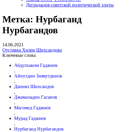
Деградация советской политической элиты
Метка:
Нурбаганд
Нурбагандов
14.06.2021
Отставка Хизри Шихсаидова
Ключевые слова
Абдулхаким Гаджиев
,
Айнутдин Зиявутдинов
,
Даниял Шихсаидов
,
Джамаладин Гасанов
,
Магомед Гаджиев
,
Мурад Гаджиев
,
Нурбаганд Нурбагандов