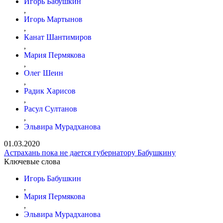
Игорь Бабушкин
,
Игорь Мартынов
,
Канат Шантимиров
,
Мария Пермякова
,
Олег Шеин
,
Радик Харисов
,
Расул Султанов
,
Эльвира Мурадханова
01.03.2020
Астрахань пока не дается губернатору Бабушкину
Ключевые слова
Игорь Бабушкин
,
Мария Пермякова
,
Эльвира Мурадханова