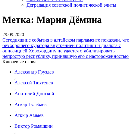
Деградация советской политической элиты
Метка:
Мария Дёмина
29.09.2020
Сегодняшние события в алтайском парламенте показали, что
без хорошего куратора внутренней политики и диалога с
оппозицией Хорохордину не удастся стабилизировать
непростую республику, принявшую его с настороженностью
Ключевые слова
Александр Груздев
,
Алексей Тюхтенев
,
Анатолий Донской
,
Аскар Тулебаев
,
Аткыр Амыев
,
Виктор Ромашкин
,