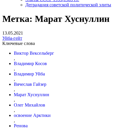
Деградация советской политической элиты
Метка:
Марат Хуснуллин
13.05.2021
Уйба-гейт
Ключевые слова
Виктор Вексельберг
,
Владимир Косов
,
Владимир Уйба
,
Вячеслав Гайзер
,
Марат Хуснуллин
,
Олег Михайлов
,
освоение Арктики
,
Ренова