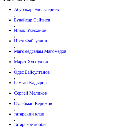
Абубакар Эдельгериев
,
Бувайсар Сайтиев
,
Ильяс Умаханов
,
Ирек Файзуллин
,
Магомедсалам Магомедов
,
Марат Хуснуллин
,
Одес Байсултанов
,
Рамзан Кадыров
,
Сергей Меликов
,
Сулейман Керимов
,
татарский клан
,
татарское лобби