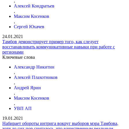
,
Алексей Кондратьев
,
Максим Косенков
,
Сергей Юхачев
24.01.2021
Тамбов демонстрирует пример того, как следует
восстанавливать коммуникативные навыки при работе с
регионами
Ключевые слова
Александр Никитин
,
Алексей Плахотников
,
Андрей Ярин
,
Максим Косенков
,
УВП АП
19.01.2021
Набирает обороты интрига вокруг выборов мэра Тамбова,
хотя до сих пор считалось, что единственным реальным