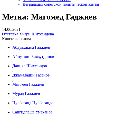
Деградация советской политической элиты
Метка:
Магомед Гаджиев
14.06.2021
Отставка Хизри Шихсаидова
Ключевые слова
Абдулхаким Гаджиев
,
Айнутдин Зиявутдинов
,
Даниял Шихсаидов
,
Джамаладин Гасанов
,
Магомед Гаджиев
,
Мурад Гаджиев
,
Нурбаганд Нурбагандов
,
Сайгидпаша Умаханов