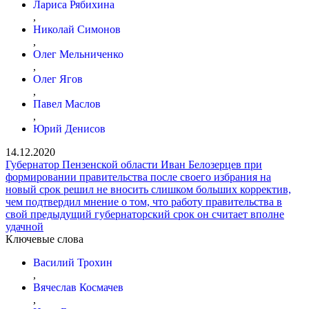
Лариса Рябихина
,
Николай Симонов
,
Олег Мельниченко
,
Олег Ягов
,
Павел Маслов
,
Юрий Денисов
14.12.2020
Губернатор Пензенской области Иван Белозерцев при
формировании правительства после своего избрания на
новый срок решил не вносить слишком больших корректив,
чем подтвердил мнение о том, что работу правительства в
свой предыдущий губернаторский срок он считает вполне
удачной
Ключевые слова
Василий Трохин
,
Вячеслав Космачев
,