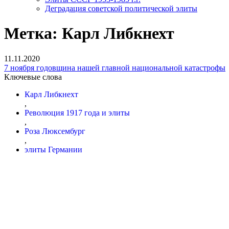
Деградация советской политической элиты
Метка:
Карл Либкнехт
11.11.2020
7 ноября годовщина нашей главной национальной катастрофы
Ключевые слова
Карл Либкнехт
,
Революция 1917 года и элиты
,
Роза Люксембург
,
элиты Германии