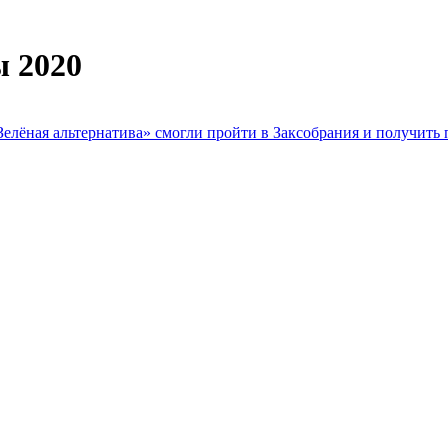
ы 2020
елёная альтернатива» смогли пройти в Заксобрания и получить