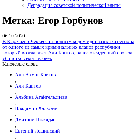
Деградация советской политической элиты
Метка:
Егор Горбунов
06.10.2020
В Карачаево-Черкессии полным ходом идет зачистка региона
от одного из самых криминальных кланов республики,
который возглавляет Али Каитов, ранее отсидевший срок за
убийство семи человек
Ключевые слова
Али Ахмат Каитов
,
Али Каитов
,
Альбина Агайгельдиева
,
Владимир Халюзин
,
Дмитрий Пожидаев
,
Евгений Лещинский
,