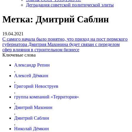
Деградация советской политической элиты
Метка:
Дмитрий Саблин
19.04.2021
С самого начала было понятно, что приход на пост пермского
губернатора Дмитрия Махонина будет связан с переделом
сфер влияния в строительном бизнесе
Ключевые слова
Александр Репин
,
Алексей Дёмкин
,
Григорий Невоструев
,
группа компаний «Территория»
,
Дмитрий Махонин
,
Дмитрий Саблин
,
Николай Дёмкин