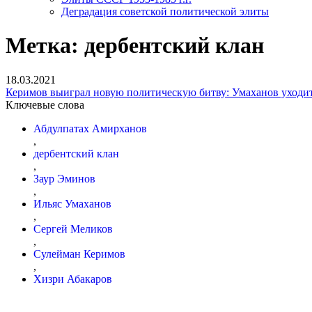
Деградация советской политической элиты
Метка:
дербентский клан
18.03.2021
Керимов выиграл новую политическую битву: Умаханов уходит
Ключевые слова
Абдулпатах Амирханов
,
дербентский клан
,
Заур Эминов
,
Ильяс Умаханов
,
Сергей Меликов
,
Сулейман Керимов
,
Хизри Абакаров