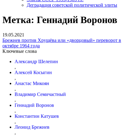
Деградация советской политической элиты
Метка:
Геннадий Воронов
19.05.2021
Брежнев против Хрущёва или «дворцовый» переворот в
октябре 1964 года
Ключевые слова
Александр Шелепин
,
Алексей Косыгин
,
Анастас Микоян
,
Владимир Семичастный
,
Геннадий Воронов
,
Константин Катушев
,
Леонид Брежнев
,