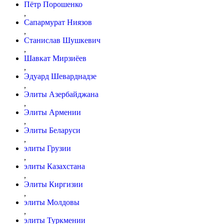
Пётр Порошенко
,
Сапармурат Ниязов
,
Станислав Шушкевич
,
Шавкат Мирзиёев
,
Эдуард Шеварднадзе
,
Элиты Азербайджана
,
Элиты Армении
,
Элиты Беларуси
,
элиты Грузии
,
элиты Казахстана
,
Элиты Киргизии
,
элиты Молдовы
,
элиты Туркмении