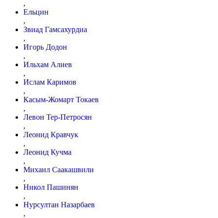
,
Ельцин
,
Звиад Гамсахурдиа
,
Игорь Додон
,
Ильхам Алиев
,
Ислам Каримов
,
Касым-Жомарт Токаев
,
Левон Тер-Петросян
,
Леонид Кравчук
,
Леонид Кучма
,
Михаил Саакашвили
,
Никол Пашинян
,
Нурсултан Назарбаев
,