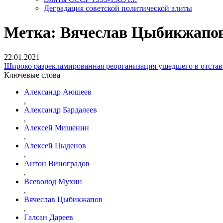
Деградация советской политической элиты
Метка:
Вячеслав Цыбикжапо
22.01.2021
Широко разрекламированная реорганизация ушедшего в отставк
Ключевые слова
Александр Аюшеев
,
Александр Бардалеев
,
Алексей Мишенин
,
Алексей Цыденов
,
Антон Виноградов
,
Всеволод Мухин
,
Вячеслав Цыбикжапов
,
Галсан Дареев