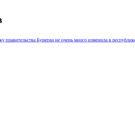
в
у правительства Бурятии не очень много изменила в республик