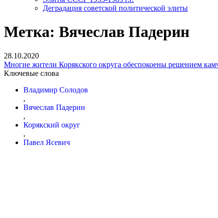
Деградация советской политической элиты
Метка:
Вячеслав Падерин
28.10.2020
Многие жители Корякского округа обеспокоены решением камч
Ключевые слова
Владимир Солодов
,
Вячеслав Падерин
,
Корякский округ
,
Павел Ясевич