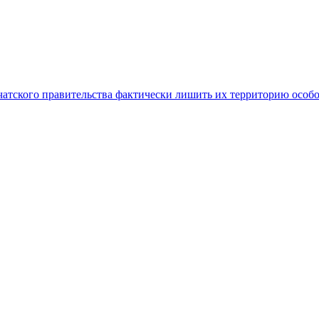
атского правительства фактически лишить их территорию особо