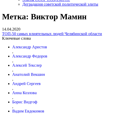
Деградация советской политической элиты
Метка:
Виктор Ма­мин
14.04.2020
ТОП-50 самых вли­я­тель­ных людей Челябинской области
Ключевые слова
Александр Ари­стов
,
Александр Федоров
,
Алексей Текслер
,
Анатолий Векшин
,
Андрей Сер­геев
,
Анна Козлова
,
Борис Видгоф
,
Вадим Евдокимов