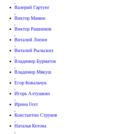
,
Валерий Гартунг
,
Виктор Ма­мин
,
Виктор Раш­ни­ков
,
Виталий Ло­пин
,
Виталий Рыльских
,
Владимир Бурматов
,
Владимир Мя­куш
,
Егор Ковальчук
,
Игорь Ал­туш­кин
,
Ирина Гехт
,
Константин Струков
,
Наталья Котова
,