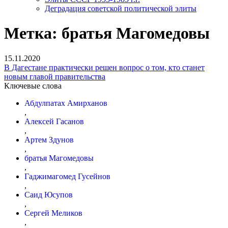
Деградация советской политической элиты
Метка:
братья Магомедовы
15.11.2020
В Дагестане практически решен вопрос о том, кто станет
новым главой правительства
Ключевые слова
Абдулпатах Амирханов
,
Алексей Гасанов
,
Артем Здунов
,
братья Магомедовы
,
Гаджимагомед Гусейнов
,
Саид Юсупов
,
Сергей Меликов
,