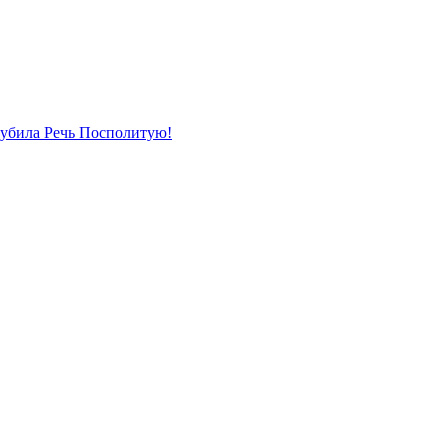
губила Речь Посполитую!