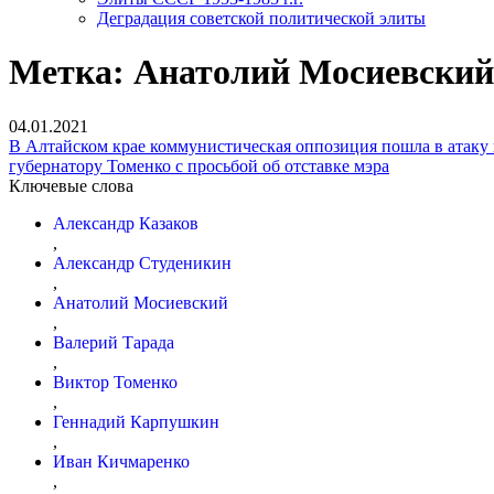
Деградация советской политической элиты
Метка:
Анатолий Мосиевский
04.01.2021
В Алтайском крае коммунистическая оппозиция пошла в атаку 
губернатору Томенко с просьбой об отставке мэра
Ключевые слова
Александр Казаков
,
Александр Студеникин
,
Анатолий Мосиевский
,
Валерий Тарада
,
Виктор Томенко
,
Геннадий Карпушкин
,
Иван Кичмаренко
,