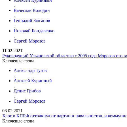
Алексей Куринный
,
Вячеслав Володин
,
Геннадий Зюганов
,
Николай Бондаренко
,
Сергей Морозов
11.02.2021
Руководящий Ульяновской областью с 2005 года Морозов изо вс
Ключевые слова
Александр Тузов
,
Алексей Куринный
,
Денис Грибов
,
Сергей Морозов
08.02.2021
Хаос в КПРФ оттолкнул от партии и навальнистов, и коммунис
Ключевые слова