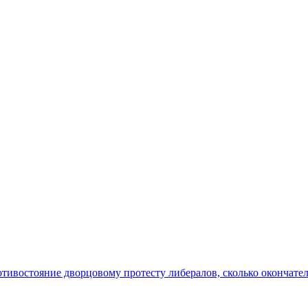
отивостояние дворцовому протесту либералов, сколько окончате