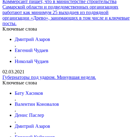
Коммерсант пишет, что в министерстве строительства
Самарской области и подведомственных организациях
работают как минимум 25 выходцев из подрядной
организации «Древо», занимающих в том числе и ключевые
посты.
Ключевые слова
Дмитрий Азаров
,
Евгений Чудаев
,
Николай Чудаев
02.03.2021
Губернаторы под ударом. Минувшая неделя.
Ключевые слова
Бату Хасиков
,
Валентин Коновалов
,
Денис Паслер
,
Дмитрий Азаров
,